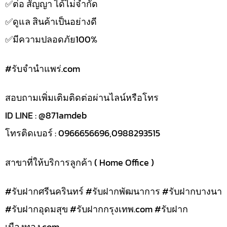
✅️ต่อ สัญญา ได้ไม่จำกัด
✅️ดูแล สินค้าเป็นอย่างดี
✅️มีความปลอดภัย100%
#รับจํานําแพร่.com
สอบถามเพิ่มเติมติดต่อผ่านไลน์หรือโทร
ID LINE : @871amdeb
โทรติดเบอร์ : 0966656696,0988293515
สาขาที่ให้บริการลูกค้า ( Home Office )
#รับฝากศรีนครินทร์ #รับฝากพัฒนาการ #รับฝากบางนา
#รับฝากอุดมสุข #รับฝากกรุงเทพ.com #รับฝาก
เมืองทอง.com