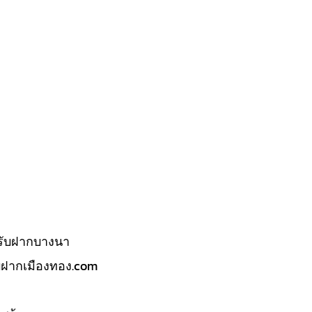
รับฝากบางนา
บฝากเมืองทอง.com