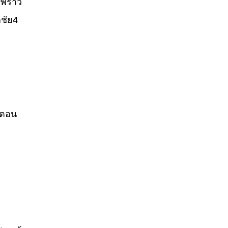
พร้าว
ชัย4
้นตอน