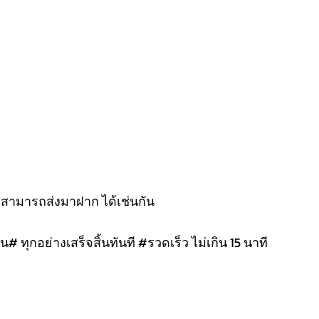
งสามารถส่งมาฝาก ได้เช่นกัน
น# ทุกอย่างเสร็จสิ้นทันที #รวดเร็ว ไม่เกิน 15 นาที