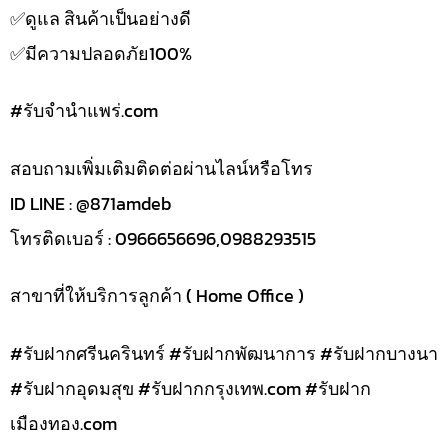
✅️ดูแล สินค้าเป็นอย่างดี
✅️มีความปลอดภัย100%
#รับจํานําแพร่.com
สอบถามเพิ่มเติมติดต่อผ่านไลน์หรือโทร
ID LINE : @871amdeb
โทรติดเบอร์ : 0966656696,0988293515
สาขาที่ให้บริการลูกค้า ( Home Office )
#รับฝากศรีนครินทร์ #รับฝากพัฒนาการ #รับฝากบางนา
#รับฝากอุดมสุข #รับฝากกรุงเทพ.com #รับฝาก
เมืองทอง.com