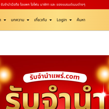
อที รับจำนำมือถือ ไอแพค ไอโฟน นาฬิกา และ ของแบรนด์เนมต่างๆ
า
บทความ
เกี่ยวกับ
Login
ค้นหา