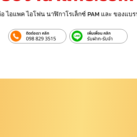
ถือ ไอแพค ไอโฟน นาฬิกาโรเล็กซ์ PAM และ ของแบร
ติดต่อเรา คลิก
เพิ่มเพื่อน คลิก
098 829 3515
รับฝาก-รับจํา