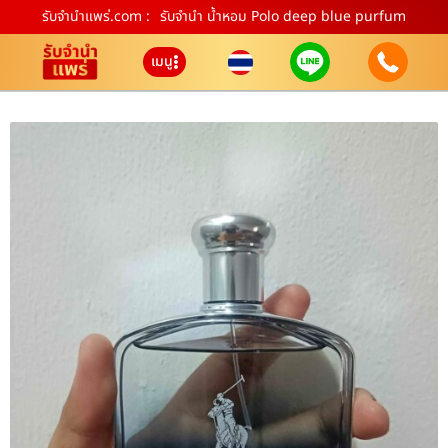
รับจํานําแพร่.com :
รับจำนำ น้ำหอม Polo deep blue purfum
เมนู