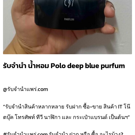
รับจำนำ น้ำหอม Polo deep blue purfum
@รับจำนำแพร่.com
“รับจำนำสินค้าหลากหลาย รับฝาก ซื้อ-ขาย สินค้า IT โน๊
ตบุ๊ค โทรศัพท์ ทีวี นาฬิกา และ กระเป๋าแบรนด์ เป็นต้นฯ”
#รับจํานําแพร่.com รับจำนำ ฝาก หรือ ซื้อ อะไรบ้าง?