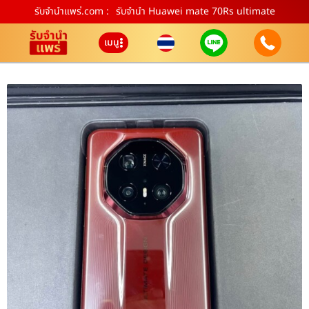
รับจํานําแพร่.com :
รับจำนำ Huawei mate 70Rs ultimate
เมนู