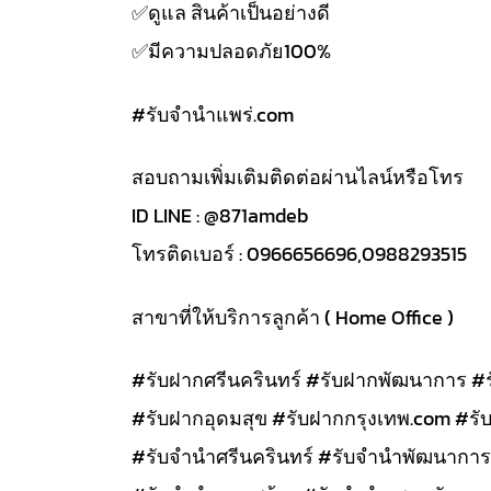
✅️ดูแล สินค้าเป็นอย่างดี
✅️มีความปลอดภัย100%
#รับจํานําแพร่.com
สอบถามเพิ่มเติมติดต่อผ่านไลน์หรือโทร
ID LINE : @871amdeb
โทรติดเบอร์ : 0966656696,0988293515
สาขาที่ให้บริการลูกค้า ( Home Office )
#รับฝากศรีนครินทร์ #รับฝากพัฒนาการ #
#รับฝากอุดมสุข #รับฝากกรุงเทพ.com #รั
#รับจำนำศรีนครินทร์ #รับจำนำพัฒนาการ