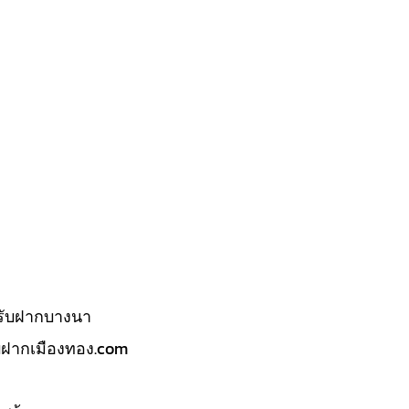
รับฝากบางนา
บฝากเมืองทอง.com