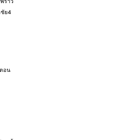
พร้าว
ชัย4
้นตอน