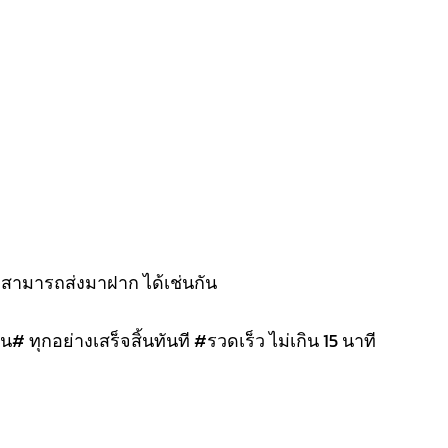
งสามารถส่งมาฝาก ได้เช่นกัน
น# ทุกอย่างเสร็จสิ้นทันที #รวดเร็ว ไม่เกิน 15 นาที