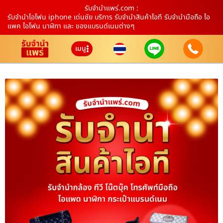
รับจํานําแพร่.com :
รับจำนำไอโฟน iphone เด่นชัย บริการ รับจำนำสินค้าไอที รับจำนำมือถือ ไอ
แพค ไอโฟน นาฬิกา และ ของแบรนด์เนมต่างๆ
เมนู