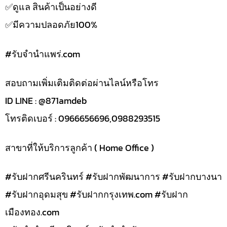
✅️ดูแล สินค้าเป็นอย่างดี
✅️มีความปลอดภัย100%
#รับจํานําแพร่.com
สอบถามเพิ่มเติมติดต่อผ่านไลน์หรือโทร
ID LINE : @871amdeb
โทรติดเบอร์ : 0966656696,0988293515
สาขาที่ให้บริการลูกค้า ( Home Office )
#รับฝากศรีนครินทร์ #รับฝากพัฒนาการ #รับฝากบางนา
#รับฝากอุดมสุข #รับฝากกรุงเทพ.com #รับฝาก
เมืองทอง.com