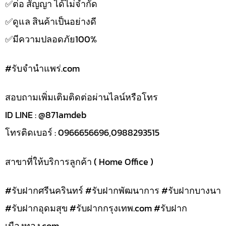
✅️ต่อ สัญญา ได้ไม่จำกัด
✅️ดูแล สินค้าเป็นอย่างดี
✅️มีความปลอดภัย100%
#รับจํานําแพร่.com
สอบถามเพิ่มเติมติดต่อผ่านไลน์หรือโทร
ID LINE : @871amdeb
โทรติดเบอร์ : 0966656696,0988293515
สาขาที่ให้บริการลูกค้า ( Home Office )
#รับฝากศรีนครินทร์ #รับฝากพัฒนาการ #รับฝากบางนา
#รับฝากอุดมสุข #รับฝากกรุงเทพ.com #รับฝาก
เมืองทอง.com