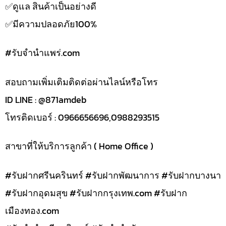
✅️ดูแล สินค้าเป็นอย่างดี
✅️มีความปลอดภัย100%
#รับจํานําแพร่.com
สอบถามเพิ่มเติมติดต่อผ่านไลน์หรือโทร
ID LINE : @871amdeb
โทรติดเบอร์ : 0966656696,0988293515
สาขาที่ให้บริการลูกค้า ( Home Office )
#รับฝากศรีนครินทร์ #รับฝากพัฒนาการ #รับฝากบางนา
#รับฝากอุดมสุข #รับฝากกรุงเทพ.com #รับฝาก
เมืองทอง.com