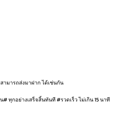
งสามารถส่งมาฝาก ได้เช่นกัน
น# ทุกอย่างเสร็จสิ้นทันที #รวดเร็ว ไม่เกิน 15 นาที