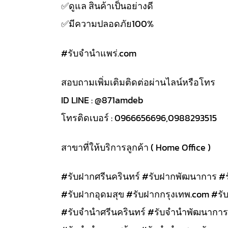
✅️ดูแล สินค้าเป็นอย่างดี
✅️มีความปลอดภัย100%
#รับจํานําแพร่.com
สอบถามเพิ่มเติมติดต่อผ่านไลน์หรือโทร
ID LINE : @871amdeb
โทรติดเบอร์ : 0966656696,0988293515
สาขาที่ให้บริการลูกค้า ( Home Office )
#รับฝากศรีนครินทร์ #รับฝากพัฒนาการ #
#รับฝากอุดมสุข #รับฝากกรุงเทพ.com #รั
#รับจำนำศรีนครินทร์ #รับจำนำพัฒนาการ