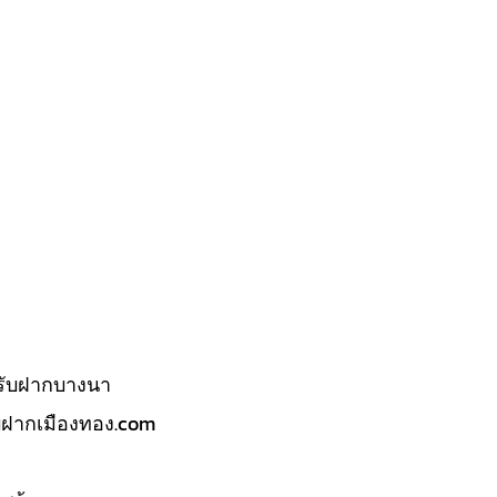
รับฝากบางนา
บฝากเมืองทอง.com