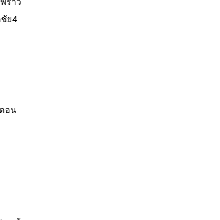
พร้าว
ชัย4
้นตอน