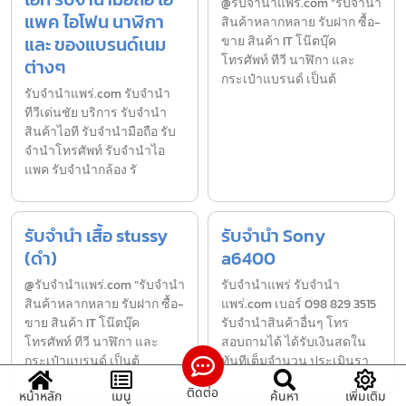
@รับจำนำแพร่.com “รับจำนำ
แพค ไอโฟน นาฬิกา
สินค้าหลากหลาย รับฝาก ซื้อ-
และ ของแบรนด์เนม
ขาย สินค้า IT โน๊ตบุ๊ค
โทรศัพท์ ทีวี นาฬิกา และ
ต่างๆ
กระเป๋าแบรนด์ เป็นต้
รับจํานําแพร่.com รับจำนำ
ทีวีเด่นชัย บริการ รับจำนำ
สินค้าไอที รับจำนำมือถือ รับ
จำนำโทรศัพท์ รับจำนำไอ
แพค รับจำนำกล้อง รั
รับจำนำ เสื้อ stussy
รับจำนำ Sony
(ดำ)
a6400
@รับจำนำแพร่.com “รับจำนำ
รับจํานำแพร่ รับจํานํา
สินค้าหลากหลาย รับฝาก ซื้อ-
แพร่.com เบอร์ 098 829 3515
ขาย สินค้า IT โน๊ตบุ๊ค
รับจำนำสินค้าอื่นๆ โทร
โทรศัพท์ ทีวี นาฬิกา และ
สอบถามได้ ได้รับเงินสดใน
กระเป๋าแบรนด์ เป็นต้
ทันทีเต็มจำนวน ประเมินรา
ติดต่อ
หน้าหลัก
เมนู
ค้นหา
เพิ่มเติม