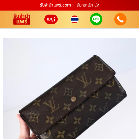
รับจํานําแพร่.com :
รับกระเป๋า LV
เมนู