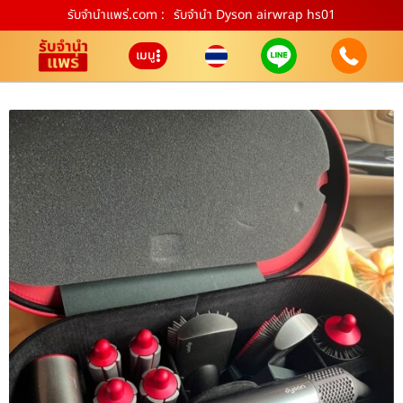
รับจํานําแพร่.com :
รับจำนำ Dyson airwrap hs01
เมนู