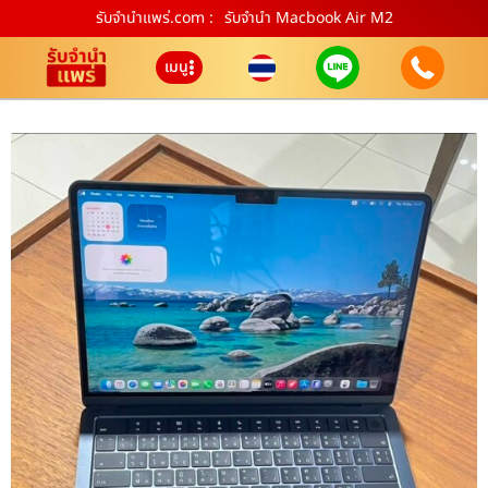
รับจํานําแพร่.com :
รับจำนำ Macbook Air M2
เมนู