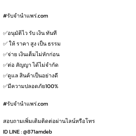
#รับจํานําแพร่.com
✅️อนุมัติไว รับ เงิน ทันที
✅️ ให้ ราคา สูง เป็น ธรรม
✅️จ่าย เงินเต็มไม่หักก่อน
✅️ต่อ สัญญา ได้ไม่จำกัด
✅️ดูแล สินค้าเป็นอย่างดี
✅️มีความปลอดภัย100%
#รับจํานําแพร่.com
สอบถามเพิ่มเติมติดต่อผ่านไลน์หรือโทร
ID LINE : @871amdeb