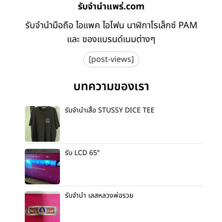
รับจํานําแพร่.com
รับจำนำมือถือ ไอแพค ไอโฟน นาฬิกาโรเล็กซ์ PAM
และ ของแบรนด์เนมต่างๆ
[post-views]
บทความของเรา
รับจำนำเสื้อ STUSSY DICE TEE
รับ LCD 65″
รับจำนำ เลสหลวงพ่อรวย