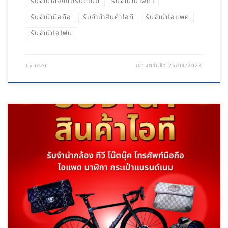
รับจำนำของแบรนด์เนม
รับจำนำนาฬิกา
รับจำนำมือถือ
รับจำนำสินค้าไอที
รับจำนำไอแพค
รับจำนำไอโฟน
user
25/04/2023
by
เผยแพร่แล้ว