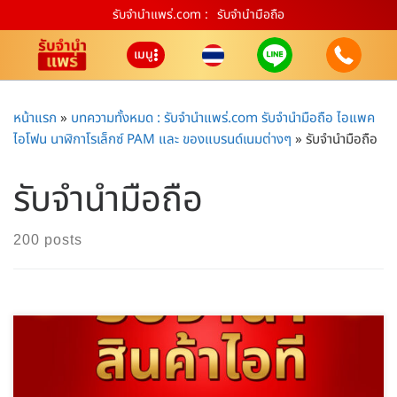
รับจํานําแพร่.com :
รับจำนำมือถือ
เมนู
หน้าแรก
»
บทความทั้งหมด : รับจํานําแพร่.com รับจำนำมือถือ ไอแพค
ไอโฟน นาฬิกาโรเล็กซ์ PAM และ ของแบรนด์เนมต่างๆ
»
รับจำนำมือถือ
รับจำนำมือถือ
200 posts