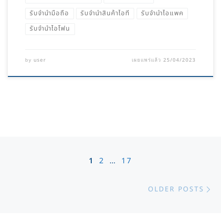
รับจำนำมือถือ
รับจำนำสินค้าไอที
รับจำนำไอแพค
รับจำนำไอโฟน
user
25/04/2023
by
เผยแพร่แล้ว
Posts navigation
1
2
…
17
O
OLDER POSTS