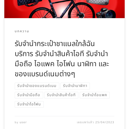
บทความ
รับจำนำกระเป๋าชาแนลใกล้ฉัน
บริการ รับจำนำสินค้าไอที รับจำนำ
มือถือ ไอแพค ไอโฟน นาฬิกา และ
ของแบรนด์เนมต่างๆ
รับจำนำของแบรนด์เนม
รับจำนำนาฬิกา
รับจำนำมือถือ
รับจำนำสินค้าไอที
รับจำนำไอแพค
รับจำนำไอโฟน
user
25/04/2023
by
เผยแพร่แล้ว