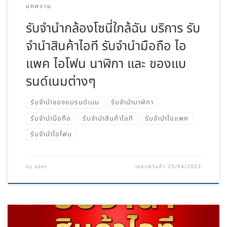
บทความ
รับจำนำกล้องโซนี่ใกล้ฉัน บริการ รับ
จำนำสินค้าไอที รับจำนำมือถือ ไอ
แพค ไอโฟน นาฬิกา และ ของแบ
รนด์เนมต่างๆ
รับจำนำของแบรนด์เนม
รับจำนำนาฬิกา
รับจำนำมือถือ
รับจำนำสินค้าไอที
รับจำนำไอแพค
รับจำนำไอโฟน
user
25/04/2023
by
เผยแพร่แล้ว