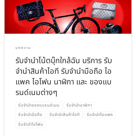
บทความ
รับจำนำโน้ตบุ๊กใกล้ฉัน บริการ รับ
จำนำสินค้าไอที รับจำนำมือถือ ไอ
แพค ไอโฟน นาฬิกา และ ของแบ
รนด์เนมต่างๆ
รับจำนำของแบรนด์เนม
รับจำนำนาฬิกา
รับจำนำมือถือ
รับจำนำสินค้าไอที
รับจำนำไอแพค
รับจำนำไอโฟน